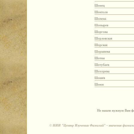
Шонец
Шонтоло
Шопена
Шопырев
Шоргова
Шорловская
Шорская
Шоршнева
Шотин
Шотубаев
Шохорева
Шошев
Шоюп
Не нашли нужную Вам фа
©
НИИ "Центр Изучения Фамилий" - значение фамили