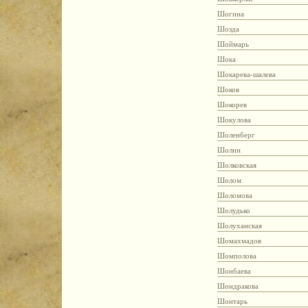
Шогина
Шозда
Шоймарь
Шока
Шокарева-шалева
Шоков
Шокорев
Шокулова
Шоленберг
Шолин
Шолковская
Шолом
Шоломова
Шолудько
Шолуханская
Шомахмадов
Шомполова
Шонбаева
Шондракова
Шонтарь