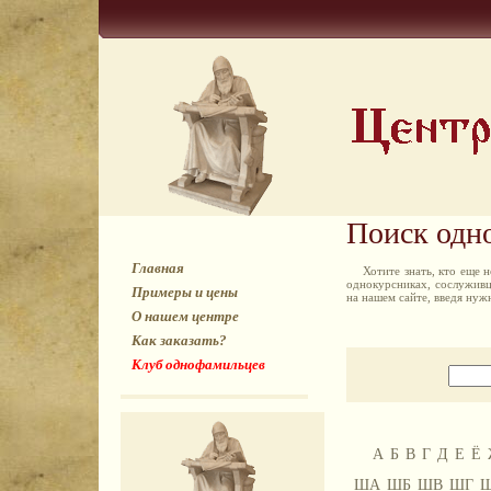
Поиск одн
Главная
Хотите знать, кто еще
однокурсниках, сослуживц
Примеры и цены
на нашем сайте, введя ну
О нашем центре
Как заказать?
Клуб однофамильцев
А
Б
В
Г
Д
Е
Ё
ША
ШБ
ШВ
ШГ