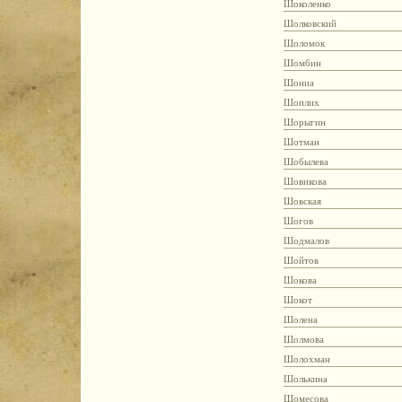
Шоколенко
Шолковский
Шоломок
Шомбин
Шониа
Шоплих
Шорыгин
Шотман
Шобылева
Шовикова
Шовская
Шогов
Шодмалов
Шойтов
Шокова
Шокот
Шолена
Шолмова
Шолохман
Шолькина
Шомесова