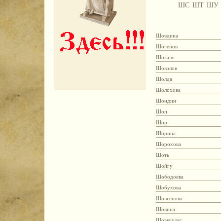
ШС
ШТ
ШУ
Шовдина
Шогенов
Шокало
Шоколов
Шолдя
Шолохова
Шондин
Шоп
Шор
Шорина
Шорохова
Шоть
Шойгу
Шободоева
Шобухова
Шовгенова
Шовина
Шовкорляс