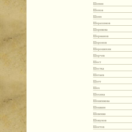
Шопин
Шопов
Шопп
Шорахимов
Шорикова
Шорманов
Шоронов
Шорошихин
Шорчев
Шост
Шостка
Шотаев
Шотт
Шох
Шохина
Шошенкова
Шошкин
Шовенко
Шовунов
Шоетов