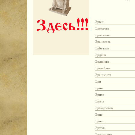
Эрвин
Эрежеева
Эрлихман
Эраносова
Эрбутаев
Эрдейи
Эрдниева
Эрекайкин
Эренценов
Эри
Эрин
Эрихс
Эрлих
Эрманбетов
Эрне
Эрнст
Эртель
Эртуганова