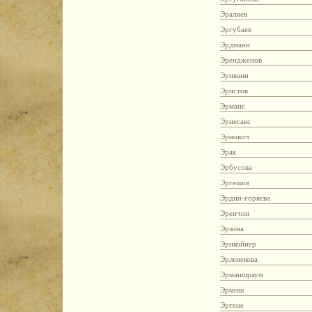
Эралиев
Эргубаев
Эрдманн
Эрендженов
Эривани
Эристов
Эрманс
Эрнесакс
Эрнович
Эрак
Эрбусова
Эргешов
Эрдни-горяева
Эренчин
Эрзина
Эрикойнер
Эрленекова
Эрманшраум
Эрмиш
Эртене