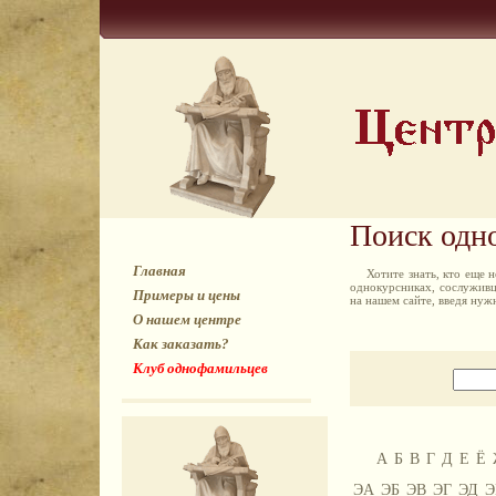
Поиск одн
Главная
Хотите знать, кто еще
однокурсниках, сослуживц
Примеры и цены
на нашем сайте, введя ну
О нашем центре
Как заказать?
Клуб однофамильцев
А
Б
В
Г
Д
Е
Ё
ЭА
ЭБ
ЭВ
ЭГ
ЭД
Э