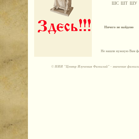
ШС
ШТ
ШУ
Ничего не найдено
Не нашли нужную Вам фа
©
НИИ "Центр Изучения Фамилий" - значение фамили