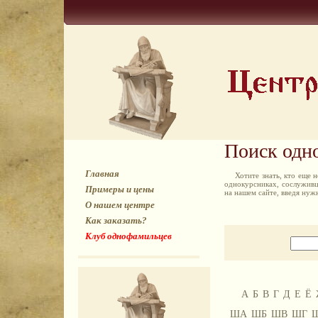
Поиск одн
Главная
Хотите знать, кто еще
однокурсниках, сослуживц
Примеры и цены
на нашем сайте, введя ну
О нашем центре
Как заказать?
Клуб однофамильцев
А
Б
В
Г
Д
Е
Ё
ША
ШБ
ШВ
ШГ