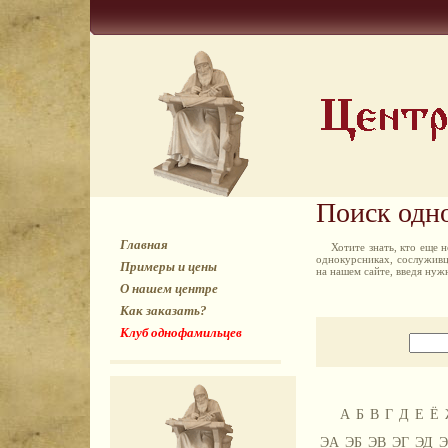
Поиск одн
Главная
Хотите знать, кто еще
однокурсниках, сослуживц
Примеры и цены
на нашем сайте, введя ну
О нашем центре
Как заказать?
Клуб однофамильцев
А
Б
В
Г
Д
Е
Ё
ЭА
ЭБ
ЭВ
ЭГ
ЭД
Э