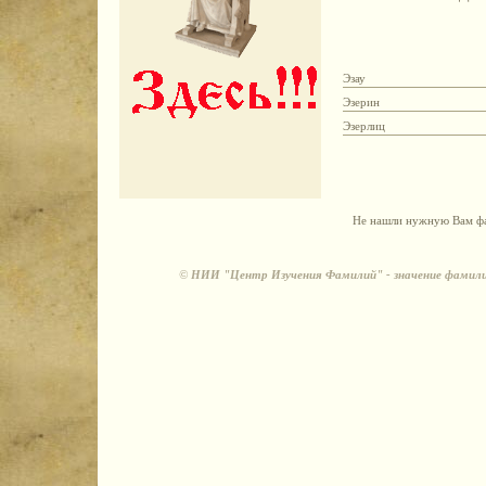
Эзау
Эзерин
Эзерлиц
Не нашли нужную Вам фа
©
НИИ "Центр Изучения Фамилий" - значение фамили