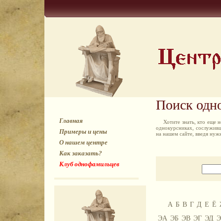
Поиск одн
Главная
Хотите знать, кто еще
однокурсниках, сослуживц
Примеры и цены
на нашем сайте, введя ну
О нашем центре
Как заказать?
Клуб однофамильцев
А
Б
В
Г
Д
Е
Ё
ЭА
ЭБ
ЭВ
ЭГ
ЭД
Э