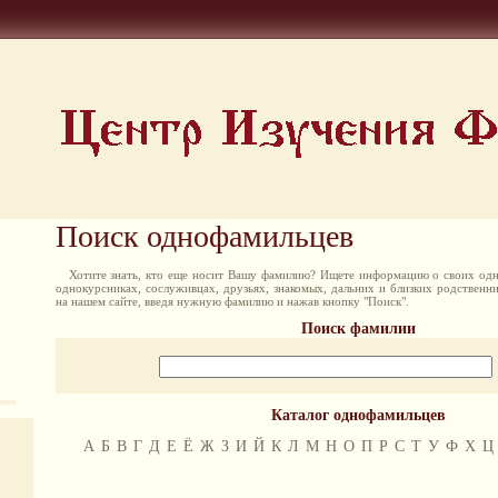
Поиск однофамильцев
Хотите знать, кто еще носит Вашу фамилию? Ищете информацию о своих одн
однокурсниках, сослуживцах, друзьях, знакомых, дальних и близких родственн
на нашем сайте, введя нужную фамилию и нажав кнопку "Поиск".
Поиск фамилии
Каталог однофамильцев
А
Б
В
Г
Д
Е
Ё
Ж
З
И
Й
К
Л
М
Н
О
П
Р
С
Т
У
Ф
Х
Ц