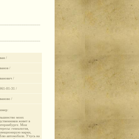
______________________
______________________
ван /
Иванов /
Иванович /
1961-01-31 /
Иваново /
имер:
льшинство моих
дственников живет в
атеринбурге. Мои
тересы: генеалогия,
ллекционирую марки,
блю автомобили. Учусь на