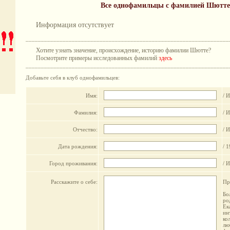
Все однофамильцы с фамилией Шютте
Информация отсутствует
__________________________________________________________________
Хотите узнать значение, происхождение, историю фамилии Шютте?
Посмотрите примеры исследованных фамилий
здесь
__________________________________________________________________
Добавьте себя в клуб однофамильцев:
Имя:
/ И
Фамилия:
/ 
Отчество:
/ 
Дата рождения:
/ 
Город проживания:
/ 
Расскажите о себе:
Пр
Бо
ро
Ек
ин
ко
лю