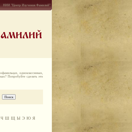
НИИ "Центр Изучения Фамилий"
офамильцах, одноклассниках,
иках? Попробуйте сделать это
Ч
Ш
Щ
Ы
Э
Ю
Я